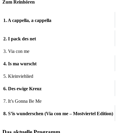
Zum Reinhören
1. A cappella, a cappella
2. I pack des net
3. Via con me
4. Is ma wurscht
5. Kleinviehlied
6. Des ewige Kreuz
7. It’s Gonna Be Me
8. S’is wunderschen (Via con me – Mostviertel Edition)
Das aktuelle Programm