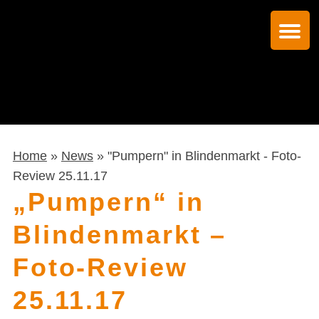
Home
»
News
» "Pumpern" in Blindenmarkt - Foto-
Review 25.11.17
„Pumpern“ in
Blindenmarkt –
Foto-Review
25.11.17